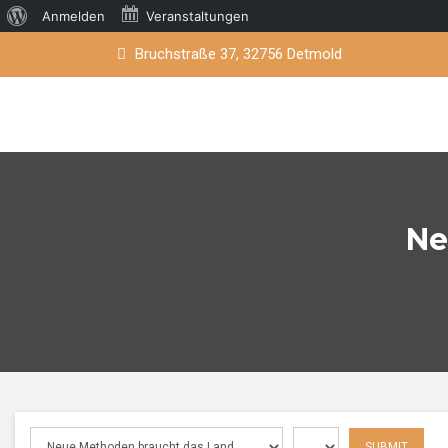
Über
Anmelden
Veranstaltungen
Skip
WordPress
Bruchstraße 37, 32756 Detmold
to
content
Ne