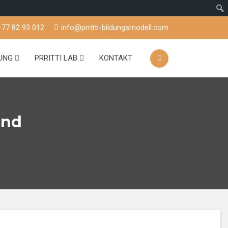
177 82 93 012
info@prritti-bildungsmodell.com
TUNG
PRRITTI LAB
KONTAKT
and