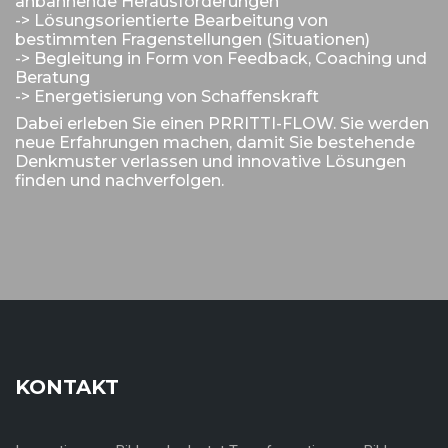
anbahnende Herausforderungen
-> Lösungsorientierte Bearbeitung von
bestimmten Fragenstellungen (Situationen)
-> Begleitung in Form von Feedback, Coaching und
Beratung
-> Energetisierung von Schaffenskraft
Dabei erleben Sie einen PRRITTI-FLOW. Sie werden
neue Erfahrungen machen, damit Sie bestehende
Denkmuster verlassen und innovative Lösungen
finden und nachverfolgen.
KONTAKT