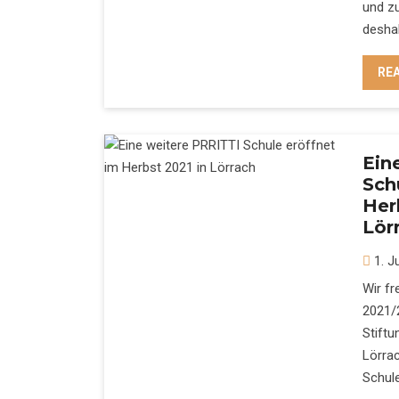
und z
deshal
RE
Ein
Sch
Her
Lör
1. J
Wir f
2021/2
Stiftu
Lörra
Schule