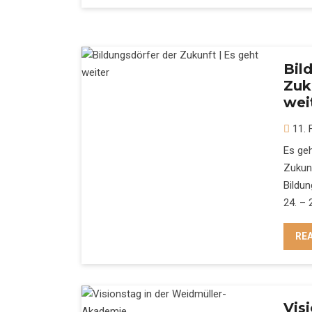
Bil
Zuk
wei
11. 
Es geh
Zukunf
Bildu
24. – 
RE
Vis