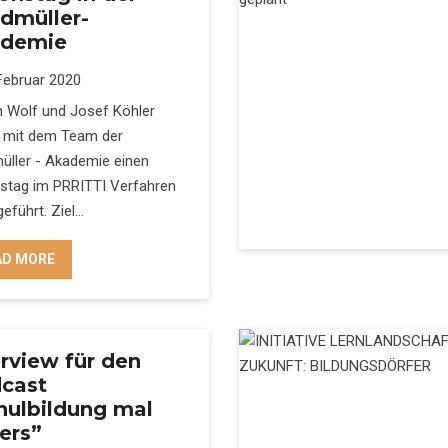
dmüller-
demie
Februar 2020
n Wolf und Josef Köhler
 mit dem Team der
üller - Akademie einen
nstag im PRRITTI Verfahren
eführt. Ziel…
AD MORE
erview für den
cast
hulbildung mal
ers”