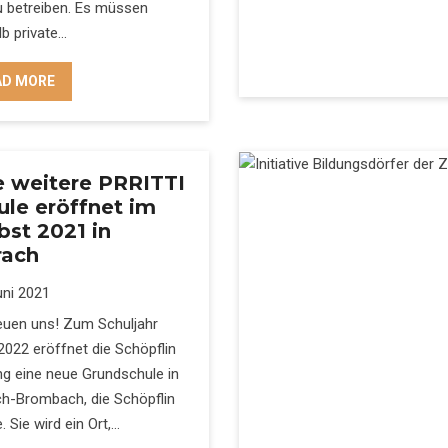
u betreiben. Es müssen
b private…
AD MORE
e weitere PRRITTI
ule eröffnet im
bst 2021 in
rach
uni 2021
reuen uns! Zum Schuljahr
022 eröffnet die Schöpflin
ng eine neue Grundschule in
ch-Brombach, die Schöpflin
. Sie wird ein Ort,…