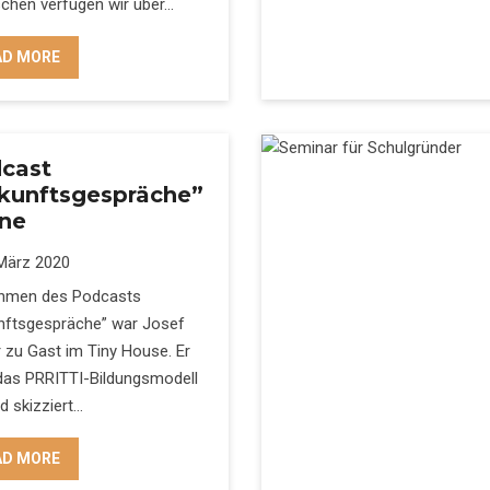
schen verfügen wir über…
AD MORE
cast
kunftsgespräche”
ine
März 2020
hmen des Podcasts
nftsgespräche” war Josef
 zu Gast im Tiny House. Er
 das PRRITTI-Bildungsmodell
d skizziert…
AD MORE