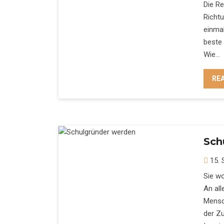
Die Re
Richtu
einmal
beste 
Wie…
RE
Sch
15. 
Sie wo
An all
Mensc
der Zu