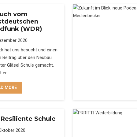
uch vom
tdeutschen
dfunk (WDR)
ezember 2020
dr hat uns besucht und einen
n Beitrag über den Neubau
ter Gläsel Schule gemacht.
st er…
AD MORE
 Resiliente Schule
Oktober 2020