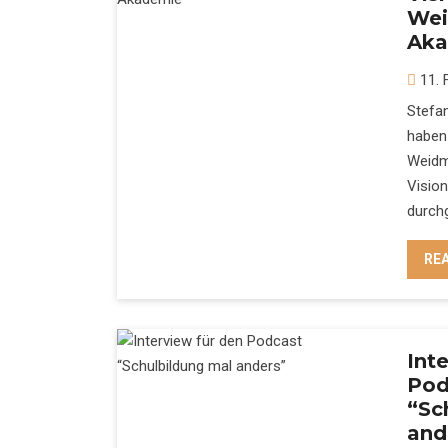
Wei
Aka
11. 
Stefa
haben
Weidm
Visio
durchg
RE
Int
Pod
“Sc
and