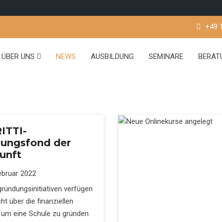
+49 
ÜBER UNS
NEWS
AUSBILDUNG
SEMINARE
BERA
ITTI-
dungsfond der
unft
ebruar 2022
ründungsinitiativen verfügen
cht über die finanziellen
, um eine Schule zu gründen