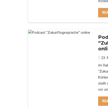
Inzwi
RE
Pod
“Zu
onl
23. 
Im Ra
“Zuku
Köhler
stellt
vor un
RE