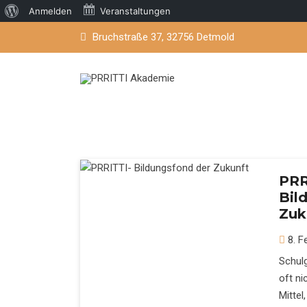
Über
Anmelden
Veranstaltungen
Skip
WordPress
Bruchstraße 37, 32756 Detmold
to
content
PRR
Bil
Zuk
8. F
Schulg
oft ni
Mittel