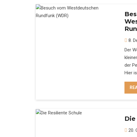
Bes
Wes
Run
8. D
Der W
kleine
der Pe
Hier i
RE
Die
20. 