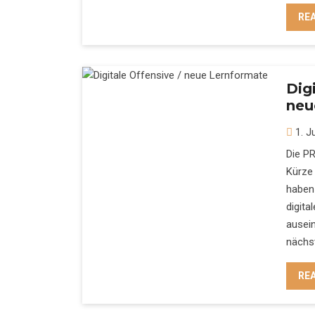
RE
Dig
neu
1. J
Die PR
Kürze 
haben
digita
ausein
nächs
RE