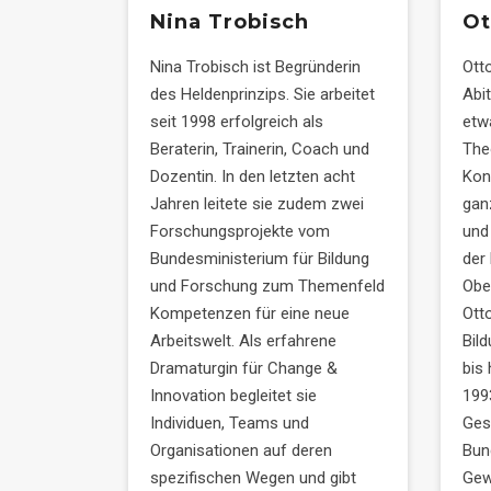
Nina Trobisch
Ot
Nina Trobisch ist Begründerin
Ott
des Heldenprinzips. Sie arbeitet
Abi
seit 1998 erfolgreich als
etw
Beraterin, Trainerin, Coach und
The
Dozentin. In den letzten acht
Kon
Jahren leitete sie zudem zwei
gan
Forschungsprojekte vom
und
Bundesministerium für Bildung
der
und Forschung zum Themenfeld
Ober
Kompetenzen für eine neue
Ott
Arbeitswelt. Als erfahrene
Bil
Dramaturgin für Change &
bis 
Innovation begleitet sie
199
Individuen, Teams und
Ges
Organisationen auf deren
Bun
spezifischen Wegen und gibt
Gew