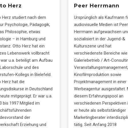
to Herz
Peer Herrmann
o Herz studiert nach dem
Ursprünglich als Kaufmann f
tur Psychologie, Pädagogik,
audiovisuelle Medien ist Peer
as Philosophie, etwas
Herrmann aufgewachsen un
ologie – in Hamburg und
sozialisiert in der Jugend-&
stanz. Otto Herz hat ein
Kulturszene und hat
zes Lebenswerk vollbracht
verschiedenste Bereiche wie
 war u.a. beteiligt am Aufbau
Galeriebetrieb / Art-Consulti
 Laborschule und des
Veranstaltungsmanagement
stufen-Kollegs in Bielefeld.
Kinofilmproduktion sowie
o Herz hat die
Projektmanagement in einer
dungsdiskurse in Deutschland
Werbeagentur ausgestaltet. 
heute mitgeprägt. Er war u.a.
diesem Erfahrungspool an
3 bis 1997 Mitglied im
verschiedenen Perspektiven 
chäftsführenden
er heute als selbstständiger
desvorstand der
Marketingberater interdiszipl
erkschaft Erziehung und
tätig. Seit Anfang 2018