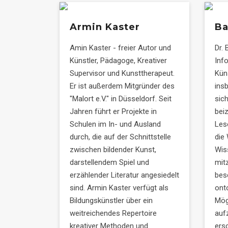
Armin Kaster
Ba
Amin Kaster - freier Autor und
Dr. 
Künstler, Pädagoge, Kreativer
Inf
Supervisor und Kunsttherapeut.
Küns
Er ist außerdem Mitgründer des
ins
"Malort e.V." in Düsseldorf. Seit
sic
Jahren führt er Projekte in
bei
Schulen im In- und Ausland
Les
durch, die auf der Schnittstelle
die
zwischen bildender Kunst,
Wis
darstellendem Spiel und
mit
erzählender Literatur angesiedelt
besc
sind. Armin Kaster verfügt als
ont
Bildungskünstler über ein
Mög
weitreichendes Repertoire
auf
kreativer Methoden und
ers