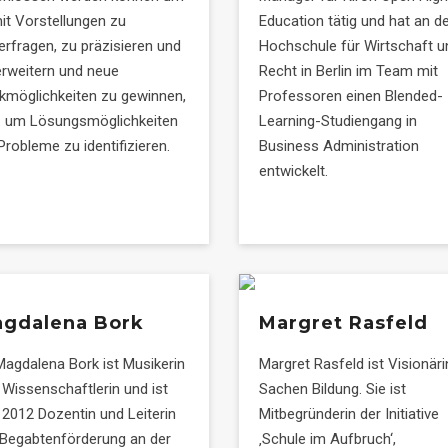
it Vorstellungen zu
Education tätig und hat an d
erfragen, zu präzisieren und
Hochschule für Wirtschaft u
erweitern und neue
Recht in Berlin im Team mit
kmöglichkeiten zu gewinnen,
Professoren einen Blended-
B. um Lösungsmöglichkeiten
Learning-Studiengang in
Probleme zu identifizieren.
Business Administration
entwickelt.
gdalena Bork
Margret Rasfeld
 Magdalena Bork ist Musikerin
Margret Rasfeld ist Visionäri
 Wissenschaftlerin und ist
Sachen Bildung. Sie ist
t 2012 Dozentin und Leiterin
Mitbegründerin der Initiative
 Begabtenförderung an der
‚Schule im Aufbruch‘,