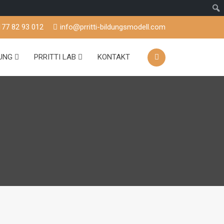
177 82 93 012
info@prritti-bildungsmodell.com
TUNG
PRRITTI LAB
KONTAKT