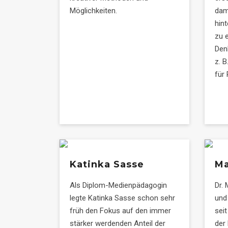
Möglichkeiten.
dam
hint
zu 
Den
z. 
für 
Katinka Sasse
Ma
Als Diplom-Medienpädagogin
Dr.
legte Katinka Sasse schon sehr
und
früh den Fokus auf den immer
sei
stärker werdenden Anteil der
der