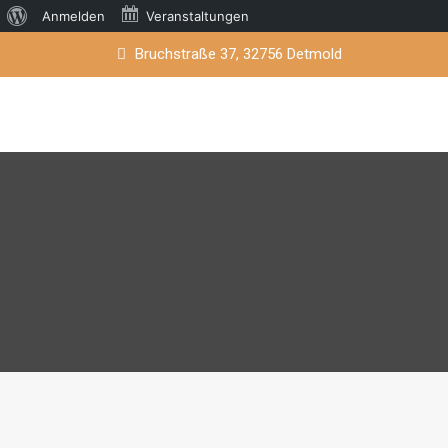
Über
Anmelden
Veranstaltungen
Skip
WordPress
Bruchstraße 37, 32756 Detmold
to
content