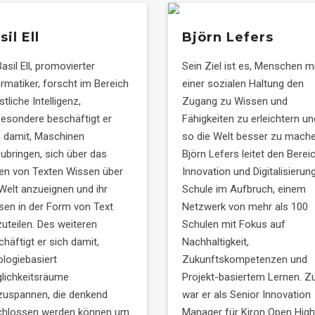
sil Ell
Björn Lefers
Basil Ell, promovierter
Sein Ziel ist es, Menschen m
ormatiker, forscht im Bereich
einer sozialen Haltung den
tliche Intelligenz,
Zugang zu Wissen und
besondere beschäftigt er
Fähigkeiten zu erleichtern un
h damit, Maschinen
so die Welt besser zu mache
zubringen, sich über das
Björn Lefers leitet den Berei
en von Texten Wissen über
Innovation und Digitalisierung
 Welt anzueignen und ihr
Schule im Aufbruch, einem
sen in der Form von Text
Netzwerk von mehr als 100
zuteilen. Des weiteren
Schulen mit Fokus auf
häftigt er sich damit,
Nachhaltigkeit,
ologiebasiert
Zukunftskompetenzen und
lichkeitsräume
Projekt-basiertem Lernen. Z
zuspannen, die denkend
war er als Senior Innovation
chlossen werden können um
Manager für Kiron Open High