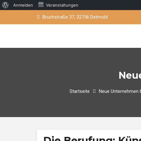
Über
Anmelden
Veranstaltungen
Skip
WordPress
Bruchstraße 37, 32756 Detmold
to
content
Neu
Startseite
Neue Unternehmen b
Die Berufung: Künst