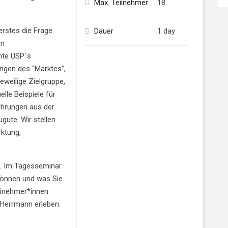
Max. Teilnehmer
18
erstes die Frage
Dauer
1 day
en
hte USP´s
ungen des “Marktes”,
weilige Zielgruppe,
uelle Beispiele für
hrungen aus der
gute. Wir stellen
rktung,
g. Im Tagesseminar
können und was Sie
einehmer*innen
Herrmann erleben.