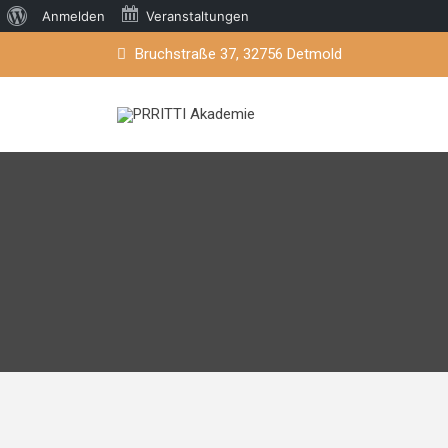
Über
Anmelden
Veranstaltungen
Skip
WordPress
Bruchstraße 37, 32756 Detmold
to
content