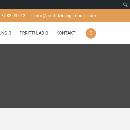
177 82 93 012
info@prritti-bildungsmodell.com
TUNG
PRRITTI LAB
KONTAKT