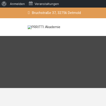
Über
Anmelden
Veranstaltungen
Skip
WordPress
Bruchstraße 37, 32756 Detmold
to
content