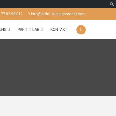
177 82 93 012
info@prritti-bildungsmodell.com
TUNG
PRRITTI LAB
KONTAKT